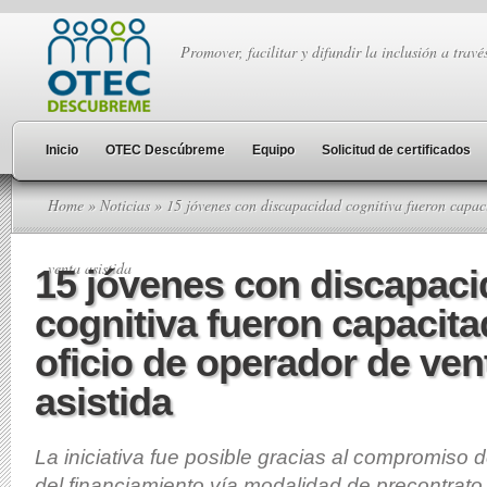
Promover, facilitar y difundir la inclusión a travé
Inicio
OTEC Descúbreme
Equipo
Solicitud de certificados
Home
»
Noticias
» 15 jóvenes con discapacidad cognitiva fueron capaci
venta asistida
15 jóvenes con discapac
cognitiva fueron capacita
oficio de operador de ven
asistida
La iniciativa fue posible gracias al compromiso
del financiamiento vía modalidad de precontrato