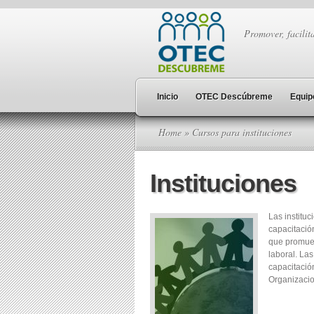
Promover, facilita
Inicio
OTEC Descúbreme
Equip
Home
» Cursos para instituciones
Instituciones
Las institu
capacitació
que promuev
laboral. Las
capacitació
Organizacio