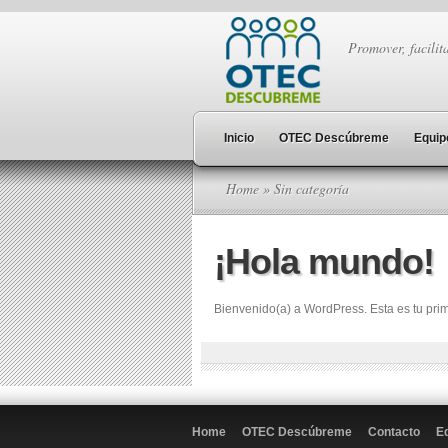
Promover, facilita
Inicio
OTEC Descúbreme
Equip
Home
» Sin categoría
¡Hola mundo!
Bienvenido(a) a WordPress. Esta es tu prim
Home
OTEC Descúbreme
Contacto
E