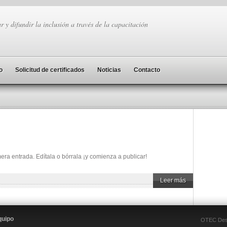
r y difundir la inclusión a través de la capacitación
o
Solicitud de certificados
Noticias
Contacto
era entrada. Edítala o bórrala ¡y comienza a publicar!
Leer más
quipo
OTEC Desc